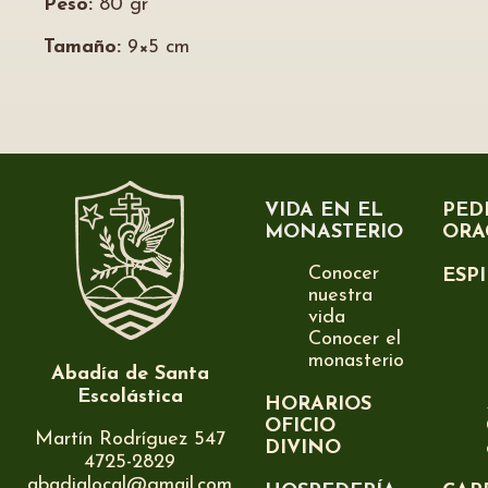
Peso:
80 gr
Tamaño:
9×5 cm
VIDA EN EL
PED
MONASTERIO
ORA
Conocer
ESP
nuestra
vida
Conocer el
monasterio
Abadía de Santa
Escolástica
HORARIOS
OFICIO
Martín Rodríguez 547
DIVINO
4725-2829
abadialocal@gmail.com