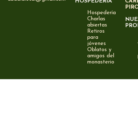
HOSPEDERÍA
CAR
PIR
Hospedería
Charlas
NUE
abiertas
PRO
Retiros
para
jóvenes
Oblatos y
amigos del
monasterio