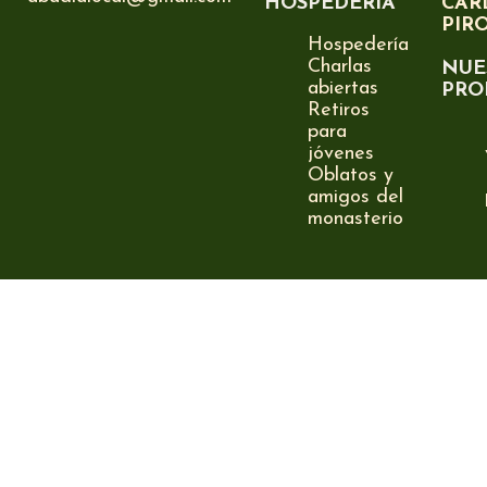
HOSPEDERÍA
CAR
PIR
Hospedería
Charlas
NUE
abiertas
PRO
Retiros
para
jóvenes
Oblatos y
amigos del
monasterio