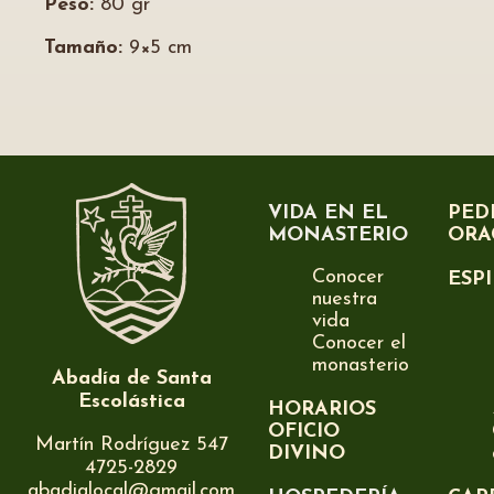
Peso:
80 gr
Tamaño:
9×5 cm
VIDA EN EL
PED
MONASTERIO
ORA
Conocer
ESP
nuestra
vida
Conocer el
monasterio
Abadía de Santa
Escolástica
HORARIOS
OFICIO
Martín Rodríguez 547
DIVINO
4725-2829
abadialocal@gmail.com