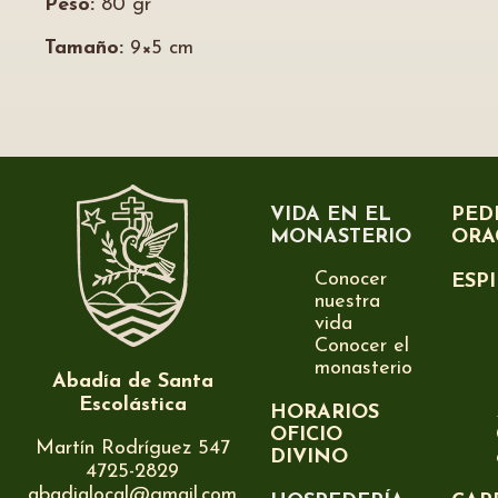
Peso:
80 gr
Tamaño:
9×5 cm
VIDA EN EL
PED
MONASTERIO
ORA
Conocer
ESP
nuestra
vida
Conocer el
monasterio
Abadía de Santa
Escolástica
HORARIOS
OFICIO
Martín Rodríguez 547
DIVINO
4725-2829
abadialocal@gmail.com