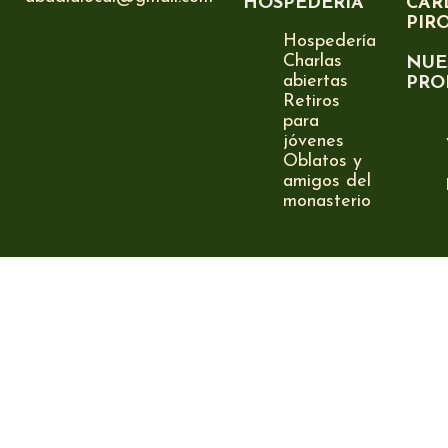
HOSPEDERÍA
CAR
PIR
Hospedería
Charlas
NUE
abiertas
PRO
Retiros
para
jóvenes
Oblatos y
amigos del
monasterio