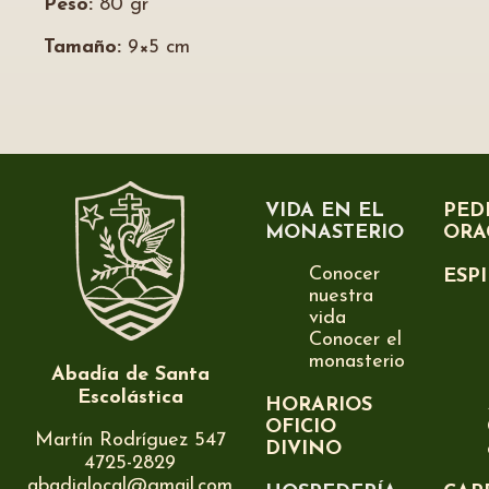
Peso:
80 gr
Tamaño:
9×5 cm
VIDA EN EL
PED
MONASTERIO
ORA
Conocer
ESP
nuestra
vida
Conocer el
monasterio
Abadía de Santa
Escolástica
HORARIOS
OFICIO
Martín Rodríguez 547
DIVINO
4725-2829
abadialocal@gmail.com