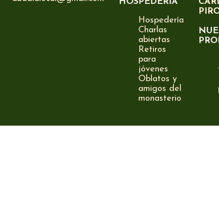
HOSPEDERÍA
CAR
PIR
Hospedería
Charlas
NUE
abiertas
PRO
Retiros
para
jóvenes
Oblatos y
amigos del
monasterio