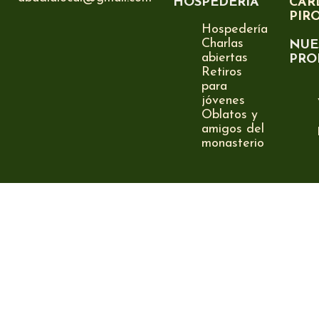
HOSPEDERÍA
CAR
PIR
Hospedería
Charlas
NUE
abiertas
PRO
Retiros
para
jóvenes
Oblatos y
amigos del
monasterio