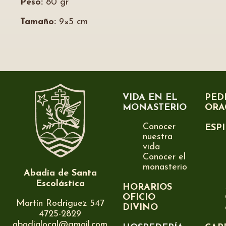
Peso:
80 gr
Tamaño:
9×5 cm
VIDA EN EL
PED
MONASTERIO
ORA
Conocer
ESP
nuestra
vida
Conocer el
monasterio
Abadía de Santa
Escolástica
HORARIOS
OFICIO
Martín Rodríguez 547
DIVINO
4725-2829
abadialocal@gmail.com