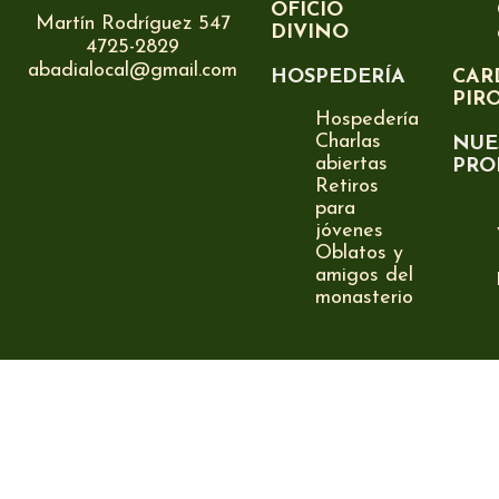
OFICIO
Martín Rodríguez 547
DIVINO
4725-2829
abadialocal@gmail.com
HOSPEDERÍA
CAR
PIR
Hospedería
Charlas
NUE
abiertas
PRO
Retiros
para
jóvenes
Oblatos y
amigos del
monasterio