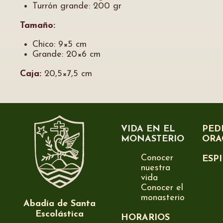
Turrón grande: 200 gr
Tamaño:
Chico: 9×5 cm
Grande: 20×6 cm
Caja:
20,5×7,5 cm
VIDA EN EL
PED
MONASTERIO
ORA
Conocer
ESP
nuestra
vida
Conocer el
monasterio
Abadía de Santa
Escolástica
HORARIOS