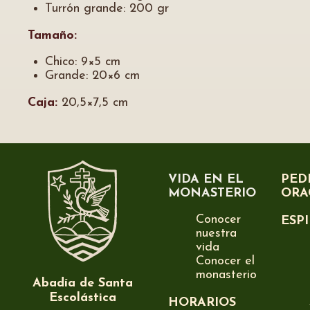
Turrón grande: 200 gr
Tamaño:
Chico: 9×5 cm
Grande: 20×6 cm
Caja:
20,5×7,5 cm
VIDA EN EL
PED
MONASTERIO
ORA
Conocer
ESP
nuestra
vida
Conocer el
monasterio
Abadía de Santa
Escolástica
HORARIOS