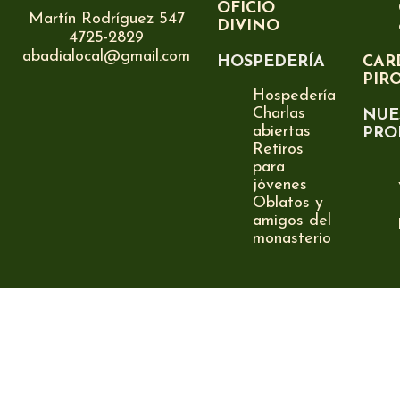
OFICIO
Martín Rodríguez 547
DIVINO
4725-2829
abadialocal@gmail.com
HOSPEDERÍA
CAR
PIR
Hospedería
Charlas
NUE
abiertas
PRO
Retiros
para
jóvenes
Oblatos y
amigos del
monasterio