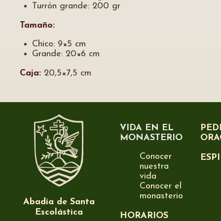
Turrón grande: 200 gr
Tamaño:
Chico: 9×5 cm
Grande: 20×6 cm
Caja:
20,5×7,5 cm
VIDA EN EL
PED
MONASTERIO
ORA
Conocer
ESP
nuestra
vida
Conocer el
monasterio
Abadía de Santa
Escolástica
HORARIOS