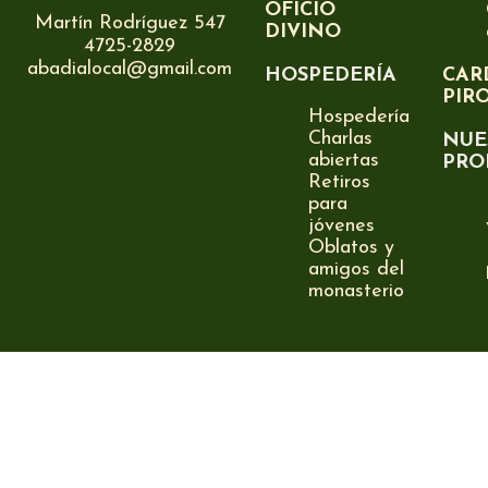
OFICIO
Martín Rodríguez 547
DIVINO
4725-2829
abadialocal@gmail.com
HOSPEDERÍA
CAR
PIR
Hospedería
Charlas
NUE
abiertas
PRO
Retiros
para
jóvenes
Oblatos y
amigos del
monasterio