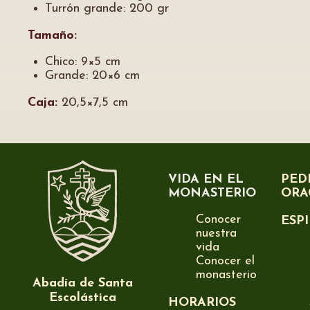
Turrón grande: 200 gr
Tamaño:
Chico: 9×5 cm
Grande: 20×6 cm
Caja:
20,5×7,5 cm
VIDA EN EL
PED
MONASTERIO
ORA
Conocer
ESP
nuestra
vida
Conocer el
monasterio
Abadía de Santa
Escolástica
HORARIOS