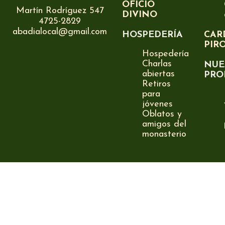
OFICIO
Martín Rodríguez 547
DIVINO
4725-2829
abadialocal@gmail.com
HOSPEDERÍA
CAR
PIR
Hospedería
Charlas
NUE
abiertas
PRO
Retiros
para
jóvenes
Oblatos y
amigos del
monasterio