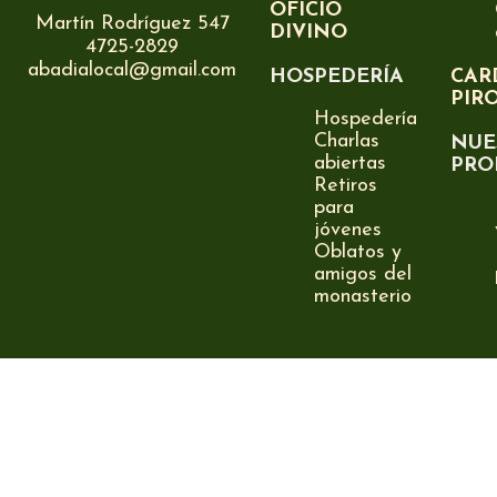
OFICIO
Martín Rodríguez 547
DIVINO
4725-2829
abadialocal@gmail.com
HOSPEDERÍA
CAR
PIR
Hospedería
Charlas
NUE
abiertas
PRO
Retiros
para
jóvenes
Oblatos y
amigos del
monasterio