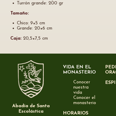
Turrón grande: 200 gr
Tamaño:
Chico: 9×5 cm
Grande: 20×6 cm
Caja:
20,5×7,5 cm
VIDA EN EL
PED
MONASTERIO
ORA
Conocer
ESP
nuestra
vida
Conocer el
monasterio
Abadía de Santa
Escolástica
HORARIOS