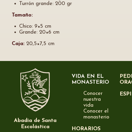
Turrón grande: 200 gr
Tamaño:
Chico: 9×5 cm
Grande: 20×6 cm
Caja:
20,5×7,5 cm
VIDA EN EL
PED
MONASTERIO
ORA
Conocer
ESP
nuestra
vida
Conocer el
monasterio
Abadía de Santa
Escolástica
HORARIOS