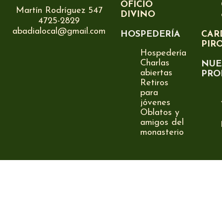
OFICIO
Martín Rodríguez 547
DIVINO
4725-2829
abadialocal@gmail.com
HOSPEDERÍA
CAR
PIR
Hospedería
Charlas
NUE
abiertas
PRO
Retiros
para
jóvenes
Oblatos y
amigos del
monasterio