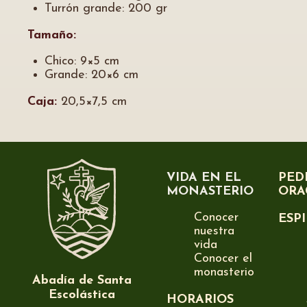
Turrón grande: 200 gr
Tamaño:
Chico: 9×5 cm
Grande: 20×6 cm
Caja:
20,5×7,5 cm
VIDA EN EL
PED
MONASTERIO
ORA
Conocer
ESP
nuestra
vida
Conocer el
monasterio
Abadía de Santa
Escolástica
HORARIOS