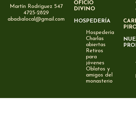
OFICIO
Martín Rodríguez 547
DIVINO
4725-2829
abadialocal@gmail.com
HOSPEDERÍA
CAR
PIR
Hospedería
Charlas
NUE
abiertas
PRO
Retiros
para
jóvenes
Oblatos y
amigos del
monasterio