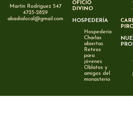
OFICIO
Martín Rodríguez 547
DIVINO
4725-2829
abadialocal@gmail.com
HOSPEDERÍA
CAR
PIR
Hospedería
Charlas
NUE
abiertas
PRO
Retiros
para
jóvenes
Oblatos y
amigos del
monasterio