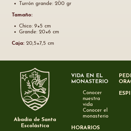
Turrón grande: 200 gr
Tamaño:
Chico: 9×5 cm
Grande: 20×6 cm
Caja:
20,5×7,5 cm
VIDA EN EL
PED
MONASTERIO
ORA
Conocer
ESP
nuestra
vida
Conocer el
monasterio
Abadía de Santa
Escolástica
HORARIOS