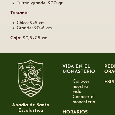
Turrón grande: 200 gr
Tamaño:
Chico: 9×5 cm
Grande: 20×6 cm
Caja:
20,5×7,5 cm
VIDA EN EL
PED
MONASTERIO
ORA
Conocer
ESP
nuestra
vida
Conocer el
monasterio
Abadía de Santa
Escolástica
HORARIOS