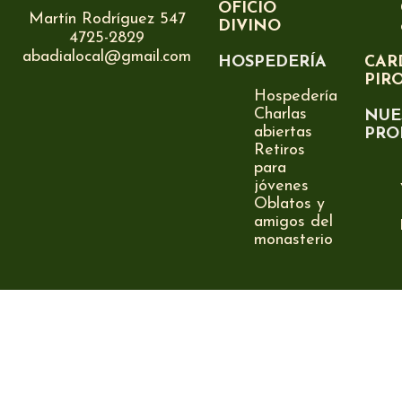
OFICIO
Martín Rodríguez 547
DIVINO
4725-2829
abadialocal@gmail.com
HOSPEDERÍA
CAR
PIR
Hospedería
Charlas
NUE
abiertas
PRO
Retiros
para
jóvenes
Oblatos y
amigos del
monasterio