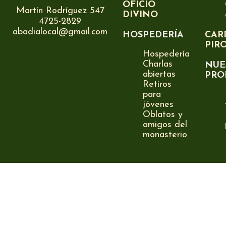
OFICIO
Martín Rodríguez 547
DIVINO
4725-2829
abadialocal@gmail.com
HOSPEDERÍA
CAR
PIR
Hospedería
Charlas
NUE
abiertas
PRO
Retiros
para
jóvenes
Oblatos y
amigos del
monasterio