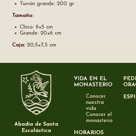
Turrón grande: 200 gr
Tamaño:
Chico: 9×5 cm
Grande: 20×6 cm
Caja:
20,5×7,5 cm
VIDA EN EL
PED
MONASTERIO
ORA
Conocer
ESP
nuestra
vida
Conocer el
monasterio
Abadía de Santa
Escolástica
HORARIOS