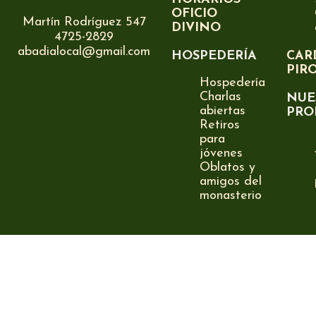
OFICIO
Martín Rodríguez 547
DIVINO
4725-2829
abadialocal@gmail.com
HOSPEDERÍA
CAR
PIR
Hospedería
Charlas
NUE
abiertas
PRO
Retiros
para
jóvenes
Oblatos y
amigos del
monasterio