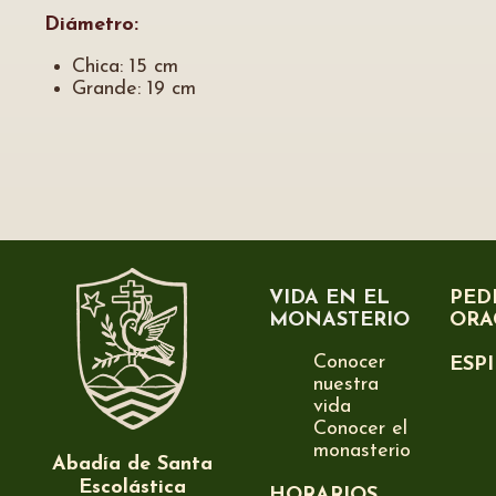
Diámetro:
Chica: 15 cm
Grande: 19 cm
VIDA EN EL
PED
MONASTERIO
ORA
Conocer
ESP
nuestra
vida
Conocer el
monasterio
Abadía de Santa
Escolástica
HORARIOS