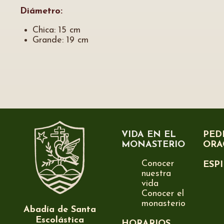
Diámetro:
Chica: 15 cm
Grande: 19 cm
VIDA EN EL
PED
MONASTERIO
ORA
Conocer
ESP
nuestra
vida
Conocer el
monasterio
Abadía de Santa
Escolástica
HORARIOS