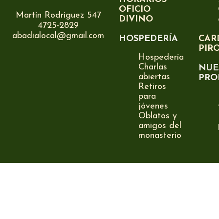
OFICIO
Martín Rodríguez 547
DIVINO
4725-2829
abadialocal@gmail.com
HOSPEDERÍA
CAR
PIR
Hospedería
Charlas
NUE
abiertas
PRO
Retiros
para
jóvenes
Oblatos y
amigos del
monasterio