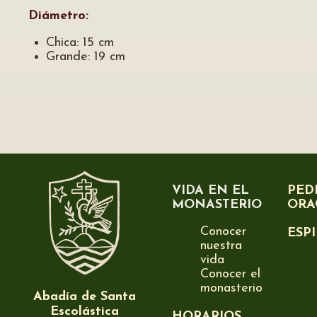
Diámetro:
Chica: 15 cm
Grande: 19 cm
VIDA EN EL
PED
MONASTERIO
ORA
Conocer
ESP
nuestra
vida
Conocer el
monasterio
Abadía de Santa
Escolástica
HORARIOS