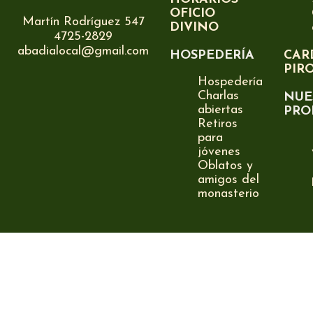
OFICIO
Martín Rodríguez 547
DIVINO
4725-2829
abadialocal@gmail.com
HOSPEDERÍA
CAR
PIR
Hospedería
Charlas
NUE
abiertas
PRO
Retiros
para
jóvenes
Oblatos y
amigos del
monasterio