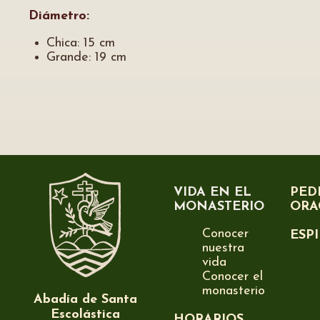
Diámetro:
Chica: 15 cm
Grande: 19 cm
VIDA EN EL
PED
MONASTERIO
ORA
Conocer
ESP
nuestra
vida
Conocer el
monasterio
Abadía de Santa
Escolástica
HORARIOS