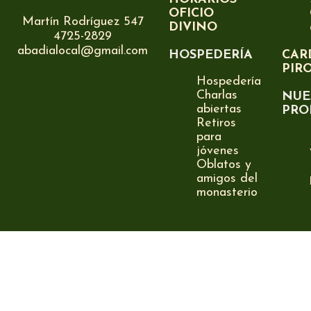
OFICIO
Martín Rodríguez 547
DIVINO
4725-2829
abadialocal@gmail.com
HOSPEDERÍA
CAR
PIR
Hospedería
Charlas
NUE
abiertas
PRO
Retiros
para
jóvenes
Oblatos y
amigos del
monasterio