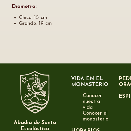
Diámetro:
Chica: 15 cm
Grande: 19 cm
VIDA EN EL
PED
MONASTERIO
ORA
Conocer
ESP
nuestra
vida
Conocer el
monasterio
Abadía de Santa
Escolástica
HORARIOS