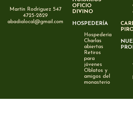
OFICIO
Martín Rodríguez 547
DIVINO
4725-2829
abadialocal@gmail.com
HOSPEDERÍA
CAR
PIR
Hospedería
Charlas
NUE
abiertas
PRO
Retiros
para
jóvenes
Oblatos y
amigos del
monasterio