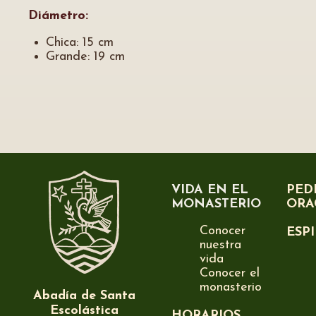
Diámetro:
Chica: 15 cm
Grande: 19 cm
VIDA EN EL
PED
MONASTERIO
ORA
Conocer
ESP
nuestra
vida
Conocer el
monasterio
Abadía de Santa
Escolástica
HORARIOS