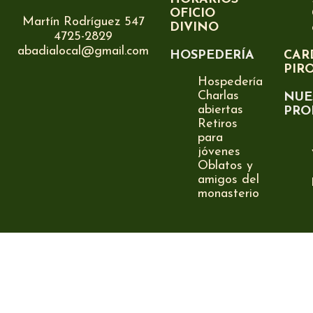
OFICIO
Martín Rodríguez 547
DIVINO
4725-2829
abadialocal@gmail.com
HOSPEDERÍA
CAR
PIR
Hospedería
Charlas
NUE
abiertas
PRO
Retiros
para
jóvenes
Oblatos y
amigos del
monasterio