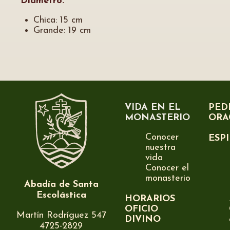
Diámetro:
Chica: 15 cm
Grande: 19 cm
VIDA EN EL
PED
MONASTERIO
ORA
Conocer
ESP
nuestra
vida
Conocer el
monasterio
Abadía de Santa
Escolástica
HORARIOS
OFICIO
Martín Rodríguez 547
DIVINO
4725-2829