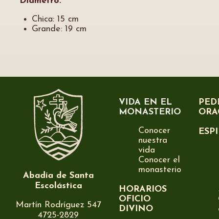
Diámetro:
Chica: 15 cm
Grande: 19 cm
VIDA EN EL
PED
MONASTERIO
ORA
Conocer
ESP
nuestra
vida
Conocer el
monasterio
Abadía de Santa
Escolástica
HORARIOS
OFICIO
Martín Rodríguez 547
DIVINO
4725-2829