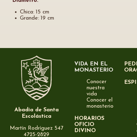
Diámetro:
Chica: 15 cm
Grande: 19 cm
VIDA EN EL
PED
MONASTERIO
ORA
Conocer
ESP
nuestra
vida
Conocer el
monasterio
Abadía de Santa
Escolástica
HORARIOS
OFICIO
Martín Rodríguez 547
DIVINO
4725-2829