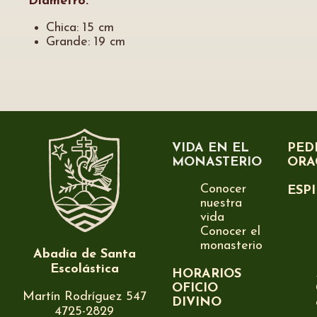
Diámetro:
Chica: 15 cm
Grande: 19 cm
VIDA EN EL
PED
MONASTERIO
ORA
Conocer
ESP
nuestra
vida
Conocer el
monasterio
Abadía de Santa
Escolástica
HORARIOS
OFICIO
Martín Rodríguez 547
DIVINO
4725-2829