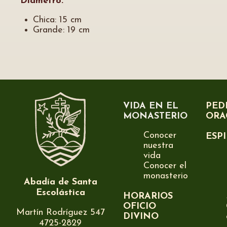
Diámetro:
Chica: 15 cm
Grande: 19 cm
VIDA EN EL
PED
MONASTERIO
ORA
Conocer
ESP
nuestra
vida
Conocer el
monasterio
Abadía de Santa
Escolástica
HORARIOS
OFICIO
Martín Rodríguez 547
DIVINO
4725-2829