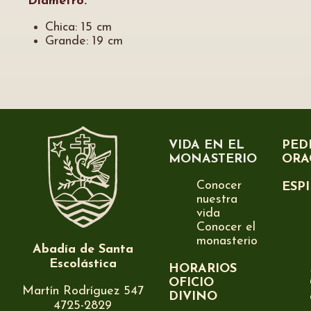
Diámetro:
Chica: 15 cm
Grande: 19 cm
VIDA EN EL
PED
MONASTERIO
ORA
Conocer
ESP
nuestra
vida
Conocer el
monasterio
Abadía de Santa
Escolástica
HORARIOS
OFICIO
Martín Rodríguez 547
DIVINO
4725-2829