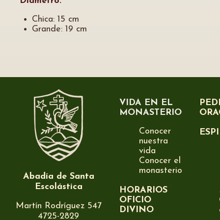
Diámetro:
Chica: 15 cm
Grande: 19 cm
VIDA EN EL
PED
MONASTERIO
ORA
Conocer
ESP
nuestra
vida
Conocer el
monasterio
Abadía de Santa
Escolástica
HORARIOS
OFICIO
Martín Rodríguez 547
DIVINO
4725-2829