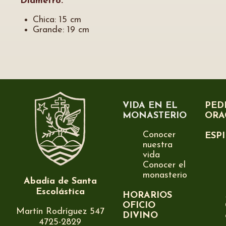
Diámetro:
Chica: 15 cm
Grande: 19 cm
VIDA EN EL
PED
MONASTERIO
ORA
Conocer
ESP
nuestra
vida
Conocer el
monasterio
Abadía de Santa
Escolástica
HORARIOS
OFICIO
Martín Rodríguez 547
DIVINO
4725-2829