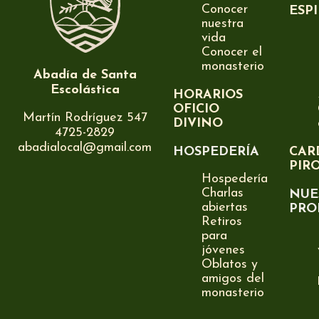
Conocer
ESP
nuestra
vida
Conocer el
monasterio
Abadía de Santa
Escolástica
HORARIOS
OFICIO
Martín Rodríguez 547
DIVINO
4725-2829
abadialocal@gmail.com
HOSPEDERÍA
CAR
PIR
Hospedería
Charlas
NUE
abiertas
PRO
Retiros
para
jóvenes
Oblatos y
amigos del
monasterio