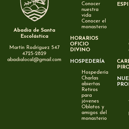
Conocer
ESP
nuestra
vida
Conocer el
monasterio
Abadía de Santa
Escolástica
HORARIOS
OFICIO
Martín Rodríguez 547
DIVINO
4725-2829
abadialocal@gmail.com
HOSPEDERÍA
CAR
PIR
Hospedería
Charlas
NUE
abiertas
PRO
Retiros
para
jóvenes
Oblatos y
amigos del
monasterio