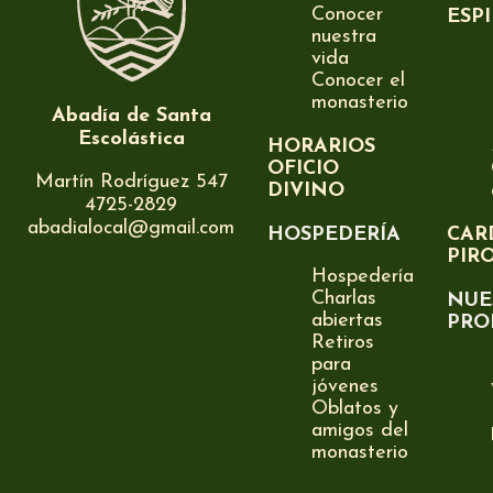
Conocer
ESP
nuestra
vida
Conocer el
monasterio
Abadía de Santa
Escolástica
HORARIOS
OFICIO
Martín Rodríguez 547
DIVINO
4725-2829
abadialocal@gmail.com
HOSPEDERÍA
CAR
PIR
Hospedería
Charlas
NUE
abiertas
PRO
Retiros
para
jóvenes
Oblatos y
amigos del
monasterio