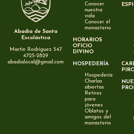
Conocer
ESP
nuestra
vida
Conocer el
monasterio
Abadía de Santa
Escolástica
HORARIOS
OFICIO
Martín Rodríguez 547
DIVINO
4725-2829
abadialocal@gmail.com
HOSPEDERÍA
CAR
PIR
Hospedería
Charlas
NUE
abiertas
PRO
Retiros
para
jóvenes
Oblatos y
amigos del
monasterio