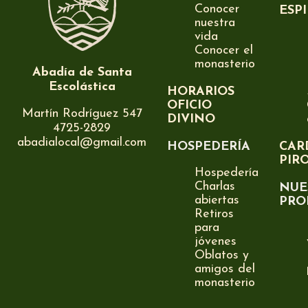
Conocer
ESP
nuestra
vida
Conocer el
monasterio
Abadía de Santa
Escolástica
HORARIOS
OFICIO
Martín Rodríguez 547
DIVINO
4725-2829
abadialocal@gmail.com
HOSPEDERÍA
CAR
PIR
Hospedería
Charlas
NUE
abiertas
PRO
Retiros
para
jóvenes
Oblatos y
amigos del
monasterio