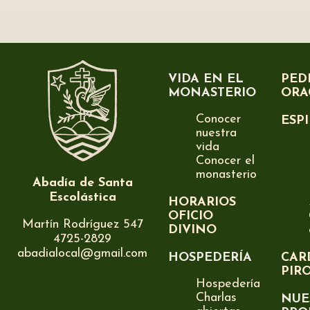
VIDA EN EL
PED
MONASTERIO
ORA
Conocer
ESP
nuestra
vida
Conocer el
monasterio
Abadía de Santa
Escolástica
HORARIOS
OFICIO
Martín Rodríguez 547
DIVINO
4725-2829
abadialocal@gmail.com
HOSPEDERÍA
CAR
PIR
Hospedería
Charlas
NUE