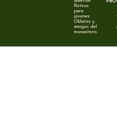
abiertas
PRO
Retiros
para
jóvenes
Oblatos y
amigos del
monasterio