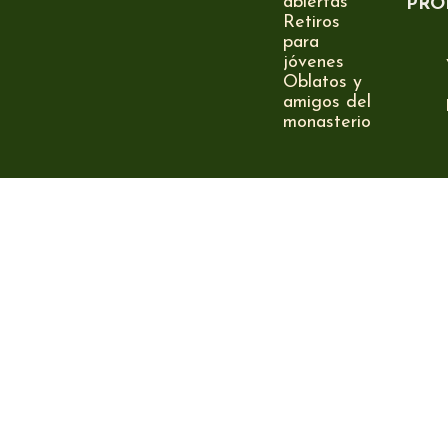
abiertas
PRO
Retiros
para
jóvenes
Oblatos y
amigos del
monasterio