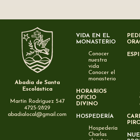
VIDA EN EL
PED
MONASTERIO
ORA
Conocer
ESP
nuestra
vida
Conocer el
monasterio
Abadía de Santa
Escolástica
HORARIOS
OFICIO
Martín Rodríguez 547
DIVINO
4725-2829
abadialocal@gmail.com
HOSPEDERÍA
CAR
PIR
Hospedería
Charlas
NUE