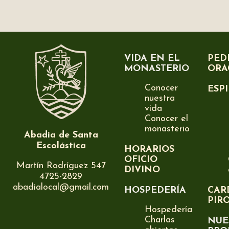
VIDA EN EL
PED
MONASTERIO
ORA
Conocer
ESP
nuestra
vida
Conocer el
monasterio
Abadía de Santa
Escolástica
HORARIOS
OFICIO
Martín Rodríguez 547
DIVINO
4725-2829
abadialocal@gmail.com
HOSPEDERÍA
CAR
PIR
Hospedería
Charlas
NUE