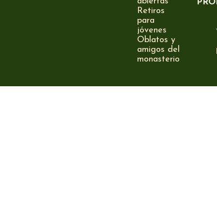
abiertas
PRO
Retiros
para
jóvenes
Oblatos y
amigos del
monasterio