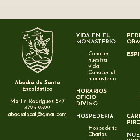
VIDA EN EL
PED
MONASTERIO
ORA
Conocer
ESP
nuestra
vida
Conocer el
monasterio
Abadía de Santa
Escolástica
HORARIOS
OFICIO
Martín Rodríguez 547
DIVINO
4725-2829
abadialocal@gmail.com
HOSPEDERÍA
CAR
PIR
Hospedería
Charlas
NUE