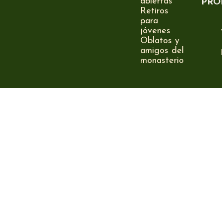
abiertas
PRO
Retiros
para
jóvenes
Oblatos y
amigos del
monasterio