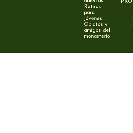
abiertas
PRO
Retiros
para
jóvenes
Oblatos y
amigos del
monasterio