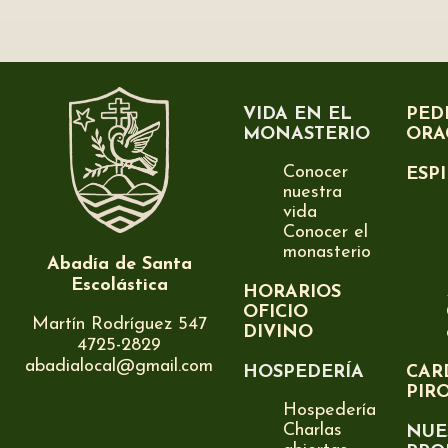
VIDA EN EL
PED
MONASTERIO
ORA
Conocer
ESP
nuestra
vida
Conocer el
monasterio
Abadía de Santa
Escolástica
HORARIOS
OFICIO
Martín Rodríguez 547
DIVINO
4725-2829
abadialocal@gmail.com
HOSPEDERÍA
CAR
PIR
Hospedería
Charlas
NUE