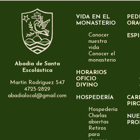
VIDA EN EL
PED
MONASTERIO
ORA
Conocer
ESP
nuestra
vida
Conocer el
monasterio
Abadía de Santa
Escolástica
HORARIOS
OFICIO
Martín Rodríguez 547
DIVINO
4725-2829
abadialocal@gmail.com
HOSPEDERÍA
CAR
PIR
Hospedería
Charlas
NUE
abiertas
PRO
Retiros
para