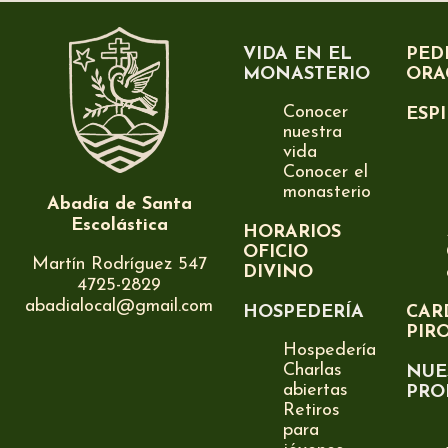
VIDA EN EL
PED
MONASTERIO
ORA
Conocer
ESP
nuestra
vida
Conocer el
monasterio
Abadía de Santa
Escolástica
HORARIOS
OFICIO
Martín Rodríguez 547
DIVINO
4725-2829
abadialocal@gmail.com
HOSPEDERÍA
CAR
PIR
Hospedería
Charlas
NUE
abiertas
PRO
Retiros
para