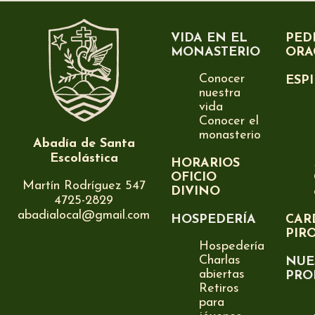
VIDA EN EL
PED
MONASTERIO
ORA
Conocer
ESP
nuestra
vida
Conocer el
monasterio
Abadía de Santa
Escolástica
HORARIOS
OFICIO
Martín Rodríguez 547
DIVINO
4725-2829
abadialocal@gmail.com
HOSPEDERÍA
CAR
PIR
Hospedería
Charlas
NUE
abiertas
PRO
Retiros
para