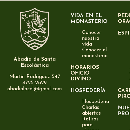
VIDA EN EL
PED
MONASTERIO
ORA
Conocer
ESP
nuestra
vida
Conocer el
monasterio
Abadía de Santa
Escolástica
HORARIOS
OFICIO
Martín Rodríguez 547
DIVINO
4725-2829
abadialocal@gmail.com
HOSPEDERÍA
CAR
PIR
Hospedería
Charlas
NUE
abiertas
PRO
Retiros
para