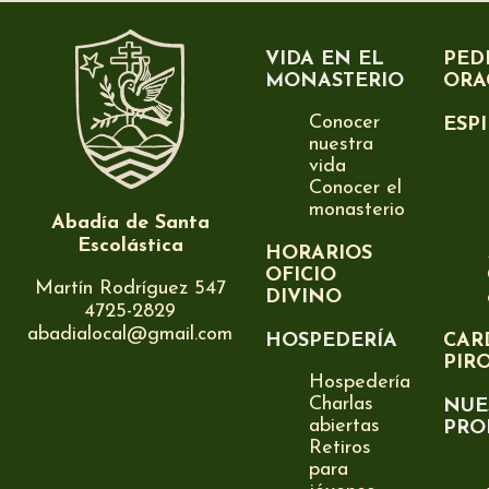
VIDA EN EL
PED
MONASTERIO
ORA
Conocer
ESP
nuestra
vida
Conocer el
monasterio
Abadía de Santa
Escolástica
HORARIOS
OFICIO
Martín Rodríguez 547
DIVINO
4725-2829
abadialocal@gmail.com
HOSPEDERÍA
CAR
PIR
Hospedería
Charlas
NUE
abiertas
PRO
Retiros
para