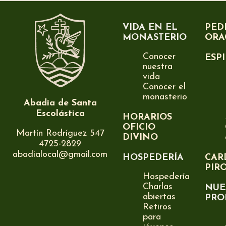
VIDA EN EL
PED
MONASTERIO
ORA
Conocer
ESP
nuestra
vida
Conocer el
monasterio
Abadía de Santa
Escolástica
HORARIOS
OFICIO
Martín Rodríguez 547
DIVINO
4725-2829
abadialocal@gmail.com
HOSPEDERÍA
CAR
PIR
Hospedería
Charlas
NUE
abiertas
PRO
Retiros
para