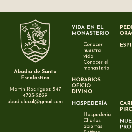
VIDA EN EL
PED
MONASTERIO
ORA
Conocer
ESP
nuestra
vida
Conocer el
monasterio
Abadía de Santa
Escolástica
HORARIOS
OFICIO
Martín Rodríguez 547
DIVINO
4725-2829
abadialocal@gmail.com
HOSPEDERÍA
CAR
PIR
Hospedería
Charlas
NUE
abiertas
PRO