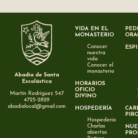
VIDA EN EL
PED
MONASTERIO
ORA
Conocer
ESP
nuestra
vida
Conocer el
monasterio
Abadía de Santa
Escolástica
HORARIOS
OFICIO
Martín Rodríguez 547
DIVINO
4725-2829
abadialocal@gmail.com
HOSPEDERÍA
CAR
PIR
Hospedería
Charlas
NUE
abiertas
PRO