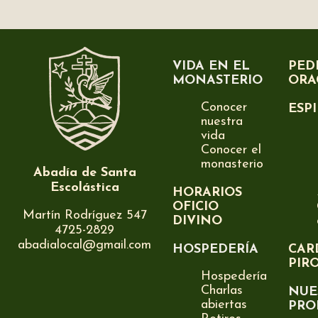
VIDA EN EL
PED
MONASTERIO
ORA
Conocer
ESP
nuestra
vida
Conocer el
monasterio
Abadía de Santa
Escolástica
HORARIOS
OFICIO
Martín Rodríguez 547
DIVINO
4725-2829
abadialocal@gmail.com
HOSPEDERÍA
CAR
PIR
Hospedería
Charlas
NUE
abiertas
PRO