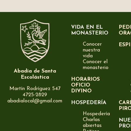
VIDA EN EL
PED
MONASTERIO
ORA
Conocer
ESP
nuestra
vida
Conocer el
monasterio
Abadía de Santa
Escolástica
HORARIOS
OFICIO
Martín Rodríguez 547
DIVINO
4725-2829
abadialocal@gmail.com
HOSPEDERÍA
CAR
PIR
Hospedería
Charlas
NUE
abiertas
PRO