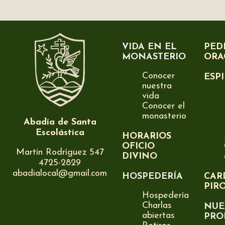
VIDA EN EL
PED
MONASTERIO
ORA
Conocer
ESP
nuestra
vida
Conocer el
monasterio
Abadía de Santa
Escolástica
HORARIOS
OFICIO
Martín Rodríguez 547
DIVINO
4725-2829
abadialocal@gmail.com
HOSPEDERÍA
CAR
PIR
Hospedería
Charlas
NUE
abiertas
PRO